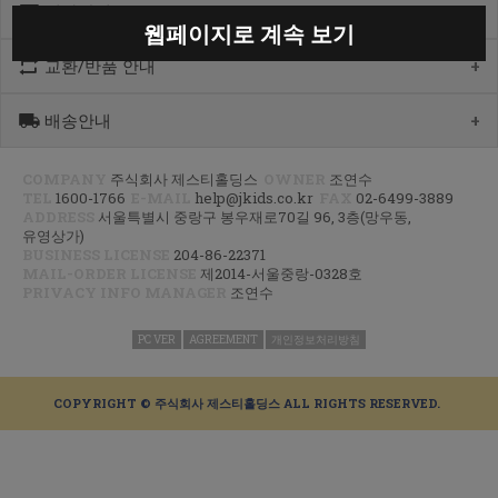
계좌안내
1600-1766
웹페이지로 계속 보기
[월-목] 10:00 ~14:30
[점심] 12:00 ~ 13:00
교환/반품 안내
우리 1005-302-047686
[금] 08:30 ~ 12:30
국민 933901-01-154555
토요일/일요일/공휴일 휴무
농협 355-0041-4461-73
배송안내
제품수령 후 반품을 하시려면 수령 후 7일 이내에 마이페이지내에서
예금주 : 제스티홀딩스
반품접수 또는 1600-1766번(1833-4181)으로 전화/게시판으로
문의부터 주신 후,
COMPANY
주식회사 제스티홀딩스
OWNER
조연수
평균 상품 준비기간은 주말제외 2~4일까지 소요될수 있습니다.
CJ대한통운(1588-1255)으로 반품접수 또는 인터넷사이트에서 온라인
TEL
1600-1766
E-MAIL
help@jkids.co.kr
FAX
02-6499-3889
(주말 및 공휴일 제외, 제주 도서 산간 지역은 추가로 1~2일이 더
접수 후 픽업요청해주세요.
ADDRESS
서울특별시 중랑구 봉우재로70길 96, 3층(망우동,
소요됩니다.)
유영상가)
주문하신 상품이 입고가 늦어지는 상품이거나 주문 제작 상품일 경우엔
교환/반품 : 경기도 고양시 덕양구 오금동 삼막3길 10 마포지사 1F
BUSINESS LICENSE
204-86-22371
기일이 더 걸릴 수 있습니다.
은평직영2팀 - 제이키즈
MAIL-ORDER LICENSE
제2014-서울중랑-0328호
PRIVACY INFO MANAGER
조연수
신발이나 악세사리 카테고리 상품은 고객님 주문건 결제후 거래처에서
공급해오는 방식으로 같이 주문하시면 배송기간 평균 주말제외 3~5일
이상, 리오더 기간에는 한달정도 소요 되실수 있는점
PC VER
AGREEMENT
개인정보처리방침
양해부탁드립니다.
지연되는 상품 발생시 출고가능 제품 먼저 부분발송하고 있으니 조금만
COPYRIGHT © 주식회사 제스티홀딩스 ALL RIGHTS RESERVED.
기다려주시면 감사하겠습니다^^
(부분 출고 시 알림 톡(문자)안내)