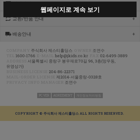
계좌안내
1600-1766
웹페이지로 계속 보기
[월-목] 10:00 ~14:30
[점심] 12:00 ~ 13:00
교환/반품 안내
우리 1005-302-047686
[금] 08:30 ~ 12:30
국민 933901-01-154555
토요일/일요일/공휴일 휴무
농협 355-0041-4461-73
배송안내
제품수령 후 반품을 하시려면 수령 후 7일 이내에 마이페이지내에서
예금주 : 제스티홀딩스
반품접수 또는 1600-1766번(1833-4181)으로 전화/게시판으로
문의부터 주신 후,
COMPANY
주식회사 제스티홀딩스
OWNER
조연수
평균 상품 준비기간은 주말제외 2~4일까지 소요될수 있습니다.
CJ대한통운(1588-1255)으로 반품접수 또는 인터넷사이트에서 온라인
TEL
1600-1766
E-MAIL
help@jkids.co.kr
FAX
02-6499-3889
(주말 및 공휴일 제외, 제주 도서 산간 지역은 추가로 1~2일이 더
접수 후 픽업요청해주세요.
ADDRESS
서울특별시 중랑구 봉우재로70길 96, 3층(망우동,
소요됩니다.)
유영상가)
주문하신 상품이 입고가 늦어지는 상품이거나 주문 제작 상품일 경우엔
교환/반품 : 경기도 고양시 덕양구 오금동 삼막3길 10 마포지사 1F
BUSINESS LICENSE
204-86-22371
기일이 더 걸릴 수 있습니다.
은평직영2팀 - 제이키즈
MAIL-ORDER LICENSE
제2014-서울중랑-0328호
PRIVACY INFO MANAGER
조연수
신발이나 악세사리 카테고리 상품은 고객님 주문건 결제후 거래처에서
공급해오는 방식으로 같이 주문하시면 배송기간 평균 주말제외 3~5일
이상, 리오더 기간에는 한달정도 소요 되실수 있는점
PC VER
AGREEMENT
개인정보처리방침
양해부탁드립니다.
지연되는 상품 발생시 출고가능 제품 먼저 부분발송하고 있으니 조금만
COPYRIGHT © 주식회사 제스티홀딩스 ALL RIGHTS RESERVED.
기다려주시면 감사하겠습니다^^
(부분 출고 시 알림 톡(문자)안내)