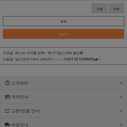
수정
삭제
목록
글쓰기
이전글 :
베스트 아이템 반짝✨ 특가! 3일간 10% 할인🎁
다음글 :
담으면🛒가격이 내려간다↘↘↘CART IN SUMMER🌊✨
고객센터
계좌안내
1600-1766
[월-목] 10:00 ~14:30
[점심] 12:00 ~ 13:00
교환/반품 안내
우리 1005-302-047686
[금] 08:30 ~ 12:30
국민 933901-01-154555
토요일/일요일/공휴일 휴무
농협 355-0041-4461-73
배송안내
제품수령 후 반품을 하시려면 수령 후 7일 이내에 마이페이지내에서
예금주 : 제스티홀딩스